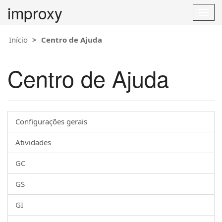
improxy
T
o
g
Início
Centro de Ajuda
g
l
e
Centro de Ajuda
n
a
v
i
g
Configurações gerais
a
t
Atividades
i
o
GC
n
GS
GI