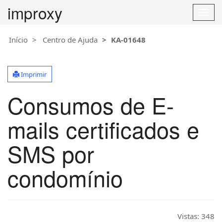
improxy
T
o
g
Início
Centro de Ajuda
KA-01648
g
l
e
Imprimir
n
a
Consumos de E-
v
i
g
mails certificados e
a
t
SMS por
i
o
condomínio
n
Vistas:
348