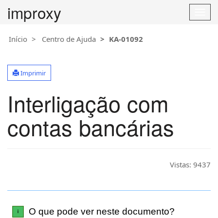
improxy
T
o
g
Início
Centro de Ajuda
KA-01092
g
l
e
Imprimir
n
a
Interligação com
v
i
g
contas bancárias
a
t
i
o
Vistas:
9437
n
O que pode ver neste documento?