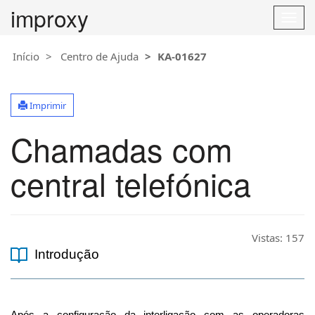
improxy
T
o
g
Início
Centro de Ajuda
KA-01627
g
l
e
Imprimir
n
a
Chamadas com
v
i
g
central telefónica
a
t
i
o
Vistas:
157
n
Introdução